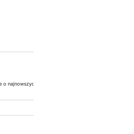
Newsletter
je o najnowszych promocjach i wyjątkowych kodach!
Zgarn
Email:*