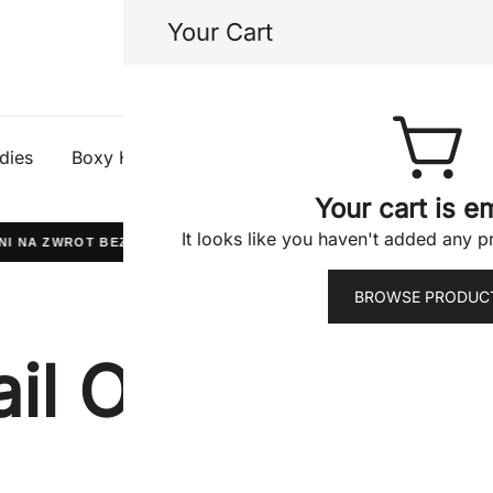
Your Cart
Half Gods
dies
Boxy Hoodies
Tees
Shorts
Jacke
Your cart is e
It looks like you haven't added any pr
NI NA ZWROT BEZ PYTAŃ
WYPRODUKOWANO W POLSCE
BROWSE PRODUC
il Opt-in Conf