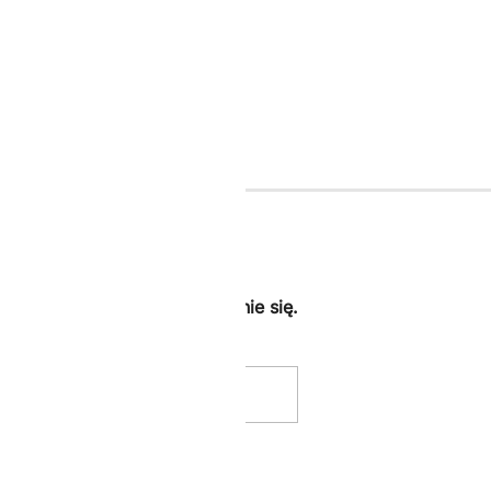
ij -10% dodatkowe za zapisanie się.