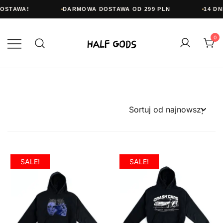
DOSTAWA!
DARMOWA DOSTAWA OD 299 PLN
14 DN
Przejdź
do
0
treści
Half Gods
SALE!
SALE!