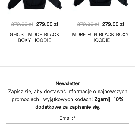
Pierwotna
Aktualna
Pierwotna
Aktu
379.00
zł
279.00
zł
379.00
zł
279.00
zł
cena
cena
cena
cena
GHOST MODE BLACK
MORE FUN BLACK BOXY
wynosiła:
wynosi:
wynosiła:
wyno
BOXY HOODIE
HOODIE
379.00 zł.
279.00 zł.
379.00 zł.
279.
Newsletter
Zapisz się, aby dostawać informacje o najnowszych
promocjach i wyjątkowych kodach!
Zgarnij -10%
dodatkowe za zapisanie się.
Email:*