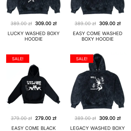
Pierwotna
Aktualna
Pierwotna
Aktu
389.00
zł
309.00
zł
389.00
zł
309.00
zł
cena
cena
cena
cena
LUCKY WASHED BOXY
EASY COME WASHED
wynosiła:
wynosi:
wynosiła:
wyno
HOODIE
BOXY HOODIE
389.00 zł.
309.00 zł.
389.00 zł.
309.
SALE!
SALE!
Pierwotna
Aktualna
Pierwotna
Aktu
379.00
zł
279.00
zł
389.00
zł
309.00
zł
cena
cena
cena
cena
EASY COME BLACK
LEGACY WASHED BOXY