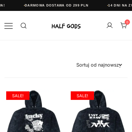
A!
DARMOWA DOSTAWA OD 299 PLN
14 DNI NA Z
Przejdź
do
0
treści
Half Gods
SALE!
SALE!