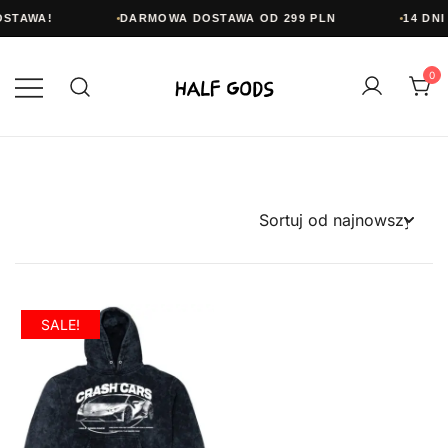
OSTAWA!
DARMOWA DOSTAWA OD 299 PLN
14 DNI
Przejdź
do
0
treści
Half Gods
SALE!