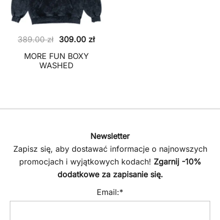
Pierwotna
Aktualna
389.00
zł
309.00
zł
cena
cena
MORE FUN BOXY
wynosiła:
wynosi:
WASHED
389.00 zł.
309.00 zł.
Newsletter
Zapisz się, aby dostawać informacje o najnowszych
promocjach i wyjątkowych kodach!
Zgarnij -10%
dodatkowe za zapisanie się.
Email:*