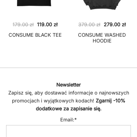
Pierwotna
Aktualna
Pierwotna
Aktu
179.00
zł
119.00
zł
379.00
zł
279.00
zł
cena
cena
cena
cena
CONSUME BLACK TEE
CONSUME WASHED
wynosiła:
wynosi:
wynosiła:
wyno
HOODIE
179.00 zł.
119.00 zł.
379.00 zł.
279.
Newsletter
Zapisz się, aby dostawać informacje o najnowszych
promocjach i wyjątkowych kodach!
Zgarnij -10%
dodatkowe za zapisanie się.
Email:*