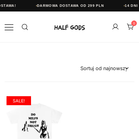
OSTAWA!
DARMOWA DOSTAWA OD 299 PLN
14 DNI
Przejdź
do
0
treści
Half Gods
SALE!