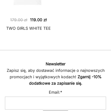
Pierwotna
Aktualna
179.00
zł
119.00
zł
cena
cena
TWO GIRLS WHITE TEE
wynosiła:
wynosi:
179.00 zł.
119.00 zł.
Newsletter
Zapisz się, aby dostawać informacje o najnowszych
promocjach i wyjątkowych kodach!
Zgarnij -10%
dodatkowe za zapisanie się.
Email:*