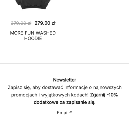
Pierwotna
Aktualna
379.00
zł
279.00
zł
cena
cena
MORE FUN WASHED
wynosiła:
wynosi:
HOODIE
379.00 zł.
279.00 zł.
Newsletter
Zapisz się, aby dostawać informacje o najnowszych
promocjach i wyjątkowych kodach!
Zgarnij -10%
dodatkowe za zapisanie się.
Email:*