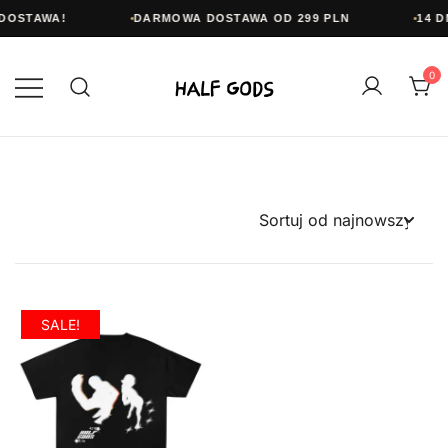
 DOSTAWA!
DARMOWA DOSTAWA OD 299 PLN
14 D
Przejdź
do
0
treści
Half Gods
SALE!