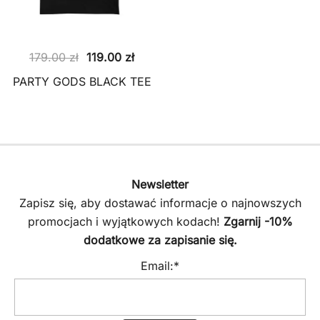
Pierwotna
Aktualna
179.00
zł
119.00
zł
cena
cena
PARTY GODS BLACK TEE
wynosiła:
wynosi:
179.00 zł.
119.00 zł.
Newsletter
Zapisz się, aby dostawać informacje o najnowszych
promocjach i wyjątkowych kodach!
Zgarnij -10%
dodatkowe za zapisanie się.
Email:*