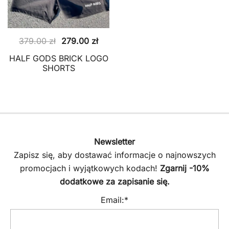
Pierwotna
Aktualna
379.00
zł
279.00
zł
cena
cena
HALF GODS BRICK LOGO
wynosiła:
wynosi:
SHORTS
379.00 zł.
279.00 zł.
Newsletter
Zapisz się, aby dostawać informacje o najnowszych
promocjach i wyjątkowych kodach!
Zgarnij -10%
dodatkowe za zapisanie się.
Email:*