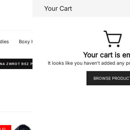
Your Cart
Half Gods
dies
Boxy Hoodies
Tees
Shorts
Jacke
Your cart is e
It looks like you haven't added any pr
NA ZWROT BEZ PYTAŃ
WYPRODUKOWANO W POLSCE
BROWSE PRODUC
LE!
SALE!