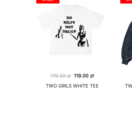
Pierwotna
Aktualna
179.00
zł
119.00
zł
cena
cena
TWO GIRLS WHITE TEE
TW
wynosiła:
wynosi:
179.00 zł.
119.00 zł.