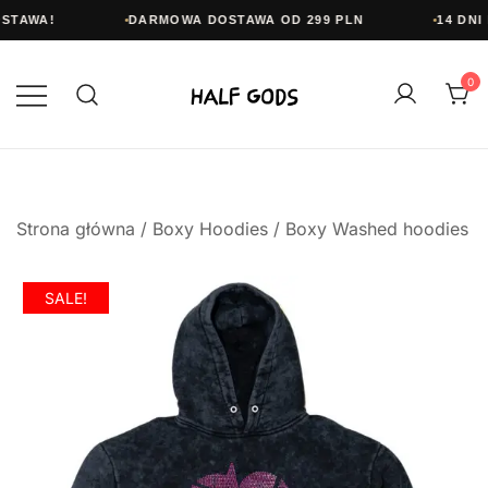
STAWA!
DARMOWA DOSTAWA OD 299 PLN
14 DNI 
Przejdź
do
0
treści
Half Gods
Strona główna
/
Boxy Hoodies
/
Boxy Washed hoodies
SALE!