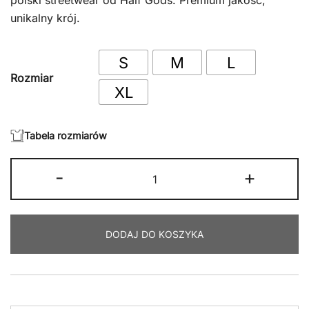
polski streetwear od Half Gods. Premium jakość,
unikalny krój.
389.00 zł.
309.00 zł.
S
M
L
Rozmiar
XL
Tabela rozmiarów
ilość
-
+
LOVE
AGAIN
SIGNATURE
DODAJ DO KOSZYKA
WASHED
BOXY
HOODIE