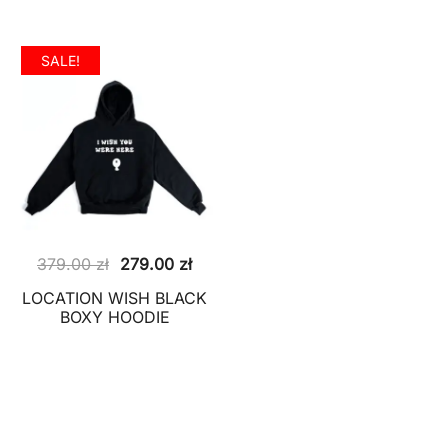
SALE!
Pierwotna
Aktualna
379.00
zł
279.00
zł
cena
cena
LOCATION WISH BLACK
wynosiła:
wynosi:
BOXY HOODIE
379.00 zł.
279.00 zł.