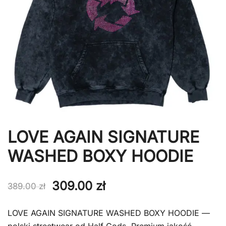
LOVE AGAIN SIGNATURE
WASHED BOXY HOODIE
Pierwotna
Aktualna
309.00
zł
389.00
zł
cena
cena
LOVE AGAIN SIGNATURE WASHED BOXY HOODIE —
wynosiła:
wynosi: