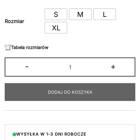
S
M
L
Rozmiar
XL
Tabela rozmiarów
ilość
-
+
NOWHERE
WASHED
BOXY
DODAJ DO KOSZYKA
HOODIE
WYSYŁKA W 1-3 DNI ROBOCZE