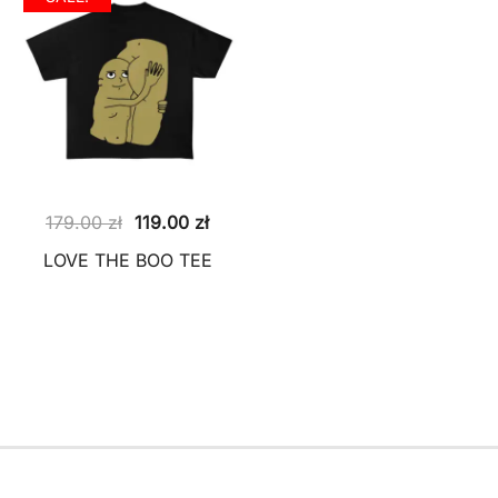
Pierwotna
Aktualna
179.00
zł
119.00
zł
cena
cena
LOVE THE BOO TEE
wynosiła:
wynosi:
179.00 zł.
119.00 zł.