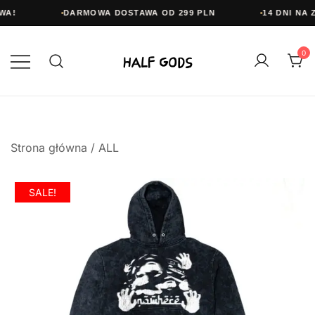
A!
DARMOWA DOSTAWA OD 299 PLN
14 DNI NA Z
Przejdź
do
0
treści
Half Gods
Strona główna
/
ALL
SALE!