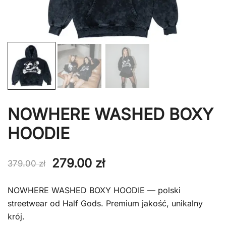
NOWHERE WASHED BOXY
HOODIE
Pierwotna
Aktualna
279.00
zł
379.00
zł
cena
cena
NOWHERE WASHED BOXY HOODIE — polski
wynosiła:
wynosi:
streetwear od Half Gods. Premium jakość, unikalny
krój.
379.00 zł.
279.00 zł.