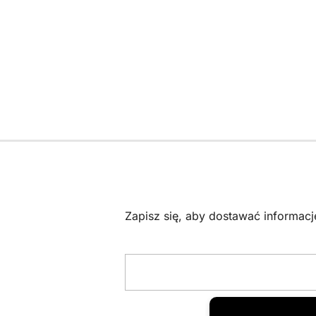
179.00 zł.
119.00 zł.
Zapisz się, aby dostawać informac