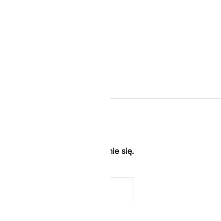
179.00 zł.
119.00 zł.
ij -10% dodatkowe za zapisanie się.