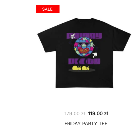
SALE!
Pierwotna
Aktualna
179.00
zł
119.00
zł
cena
cena
FRIDAY PARTY TEE
wynosiła:
wynosi: