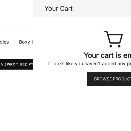
Your Cart
Half Gods
dies
Boxy Hoodies
Tees
Shorts
Jacke
Your cart is e
It looks like you haven't added any pr
ZWROT BEZ PYTAŃ
WYPRODUKOWANO W POLSCE
BROWSE PRODUC
THE ONE B