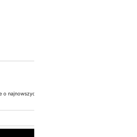
379.00 zł.
279.00 zł.
Newsletter
je o najnowszych promocjach i wyjątkowych kodach!
Zgarn
Email:*