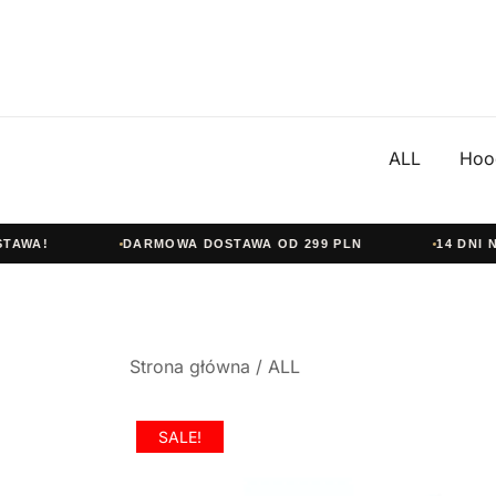
ALL
Hoo
WA!
DARMOWA DOSTAWA OD 299 PLN
14 DNI NA 
Przejdź
Strona główna
/
ALL
do
treści
SALE!