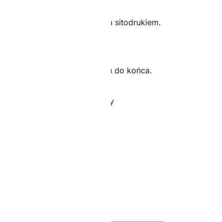
adrukiem The One wykonanym sitodrukiem.
ktowana w Polsce od początku do końca.
todą sitodruku.
wach i u dołu bluzy z dzianiny
liester.
²
d