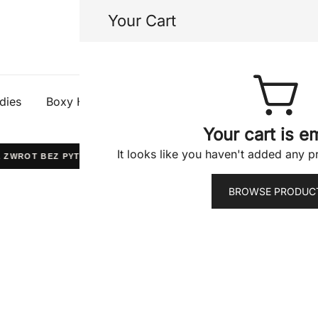
Your Cart
Half Gods
dies
Boxy Hoodies
Tees
Shorts
Jacke
Your cart is e
It looks like you haven't added any pr
WROT BEZ PYTAŃ
WYPRODUKOWANO W POLSCE
K
BROWSE PRODUC
THE ONE W