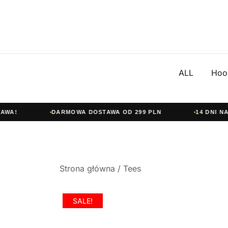
ALL
Hoo
A!
DARMOWA DOSTAWA OD 299 PLN
14 DNI NA Z
Przejdź
Strona główna
/
Tees
do
treści
SALE!