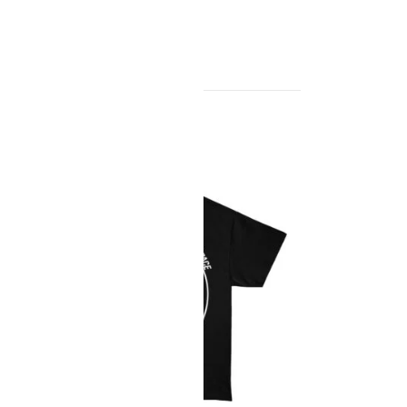
by pobrać formularz zwrotu.
ki
6
SALE!