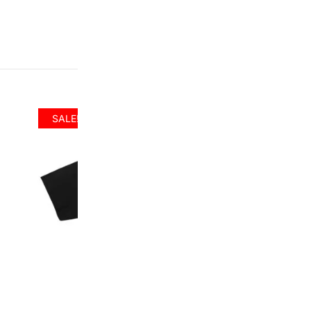
inny rozmiar.
Kliknij, a
Fabryka Koszulek z o.o
Marklowicka 17
44-300 Wodzisław Śląs
Numer tel. 881-043 -74
SALE!