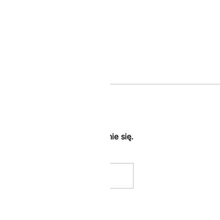
ij -10% dodatkowe za zapisanie się.
.
Akceptuje