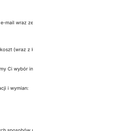
ij e-mail wraz ze zdjęciem wady na adres biuro@fabryka-k
oszt (wraz z kosztem wysyłki)
my Ci wybór innego produktu z naszej oferty lub zwrot peł
cji i wymian:
h sposobów rozpatrywania reklamacji i dochodzenia rosz