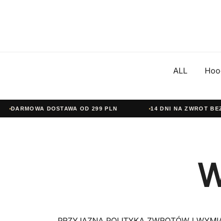
ALL
Hoo
DARMOWA DOSTAWA OD 299 PLN
14 DNI NA ZWROT BEZ P
W
Przejdź
do
treści
PRZYJAZNA POLITYKA ZWROTÓW I WYMI