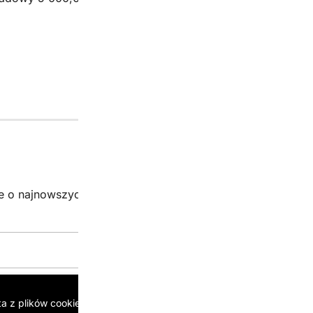
Newsletter
je o najnowszych promocjach i wyjątkowych kodach!
Zgarn
Email:*
ta z plików cookie, aby zapewnić jak najlepsze wrażenia.
Więcej info