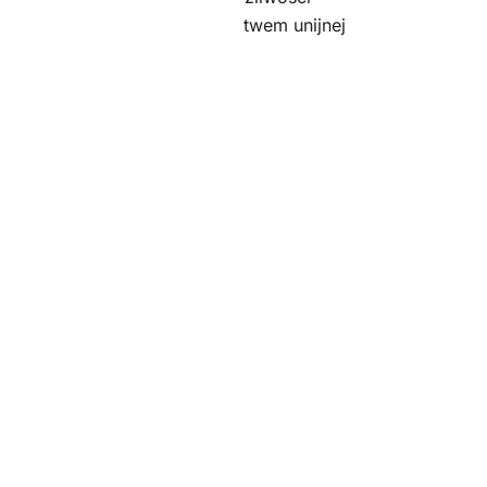
ją skargę np. za pośrednictwem unijnej