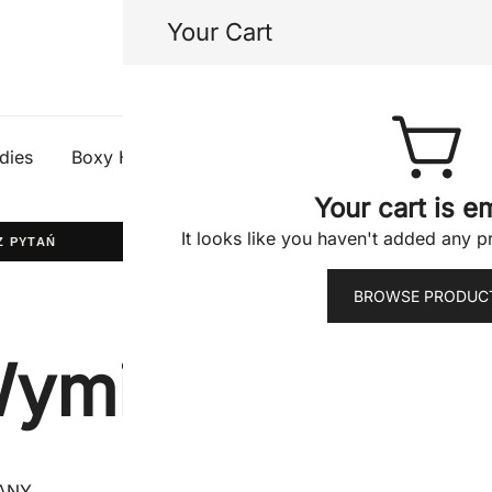
Your Cart
Half Gods
dies
Boxy Hoodies
Tees
Shorts
Jacke
Your cart is e
It looks like you haven't added any pr
YTAŃ
WYPRODUKOWANO W POLSCE
KIDS20
— -20
BROWSE PRODUC
ymiany / zwro
ANY