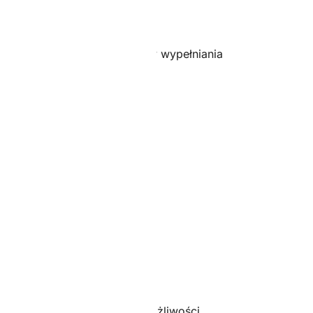
oszulek.com – nie ma potrzeby wypełniania
nej wpłaconej kwoty.
czeń. Chcąc skorzystać z możliwości