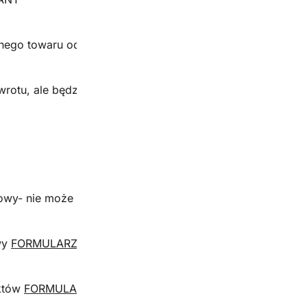
nego towaru od momentu otrzymania przesyłki!
otu, ale będziemy wdzięczni za każdą informację – chc
owy- nie może posiadać oznak użytkowania (plam, rozdarć 
wy
FORMULARZ ZWROTU
uktów
FORMULARZ WYMIANY
.