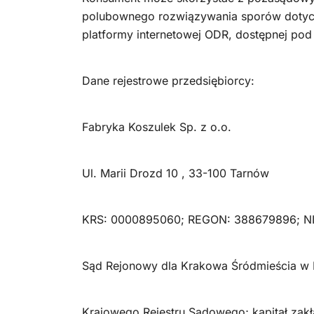
polubownego rozwiązywania sporów dotycz
platformy internetowej ODR, dostępnej po
Dane rejestrowe przedsiębiorcy:
Fabryka Koszulek Sp. z o.o.
Ul. Marii Drozd 10 , 33-100 Tarnów
KRS: 0000895060; REGON: 388679896; NI
Sąd Rejonowy dla Krakowa Śródmieścia w 
Krajowego Rejestru Sadowego; kapitał zak