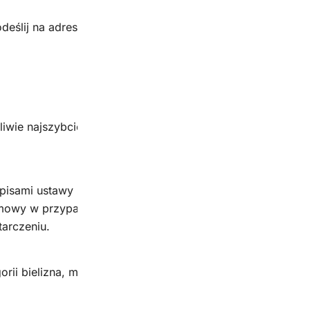
deślij na adres korespondencji:
liwie najszybciej zwrócimy Ci pieniądze (maksymalnie 14 
pisami ustawy z 30 maja 2014 r. o prawach konsumenta (Dz
umowy w przypadku towarów, których nie można zwracać z
tarczeniu.
rii bielizna, maski itd. nie podlegają zwrotowi ani wymiani