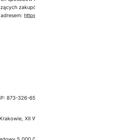
ących zakupów internetowych, Konsument może złożyć swo
d adresem:
https://ec.europa.eu/consumers/odr
P: 873-326-65-60
Krakowie, XII Wydział Gospodarczy
ładowy 5 000,00 (opłacony w całości)