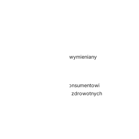
dni) lub wyślemy przez Ciebie wymieniany
.U. poz. 827) art. 38 pkt 5 konsumentowi
e względów higienicznych lub zdrowotnych
e.