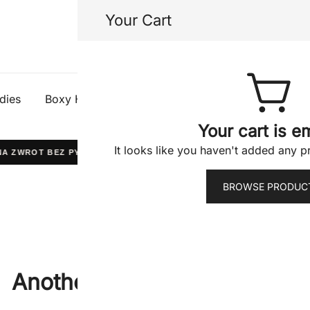
Your Cart
Half Gods
dies
Boxy Hoodies
Tees
Shorts
Jacke
Your cart is e
It looks like you haven't added any pr
 ZWROT BEZ PYTAŃ
WYPRODUKOWANO W POLSCE
BROWSE PRODUC
16 grudnia 2013
halfgods.pl
Another post with A Gallery