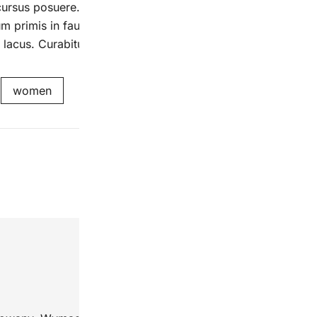
ursus posuere. Sed et rutrum felis, vel aliquet ante. Interd
m primis in faucibus. Pellentesque neque tellus, condimen
 lacus. Curabitur malesuada odio eget elit egestas porttitor.
women