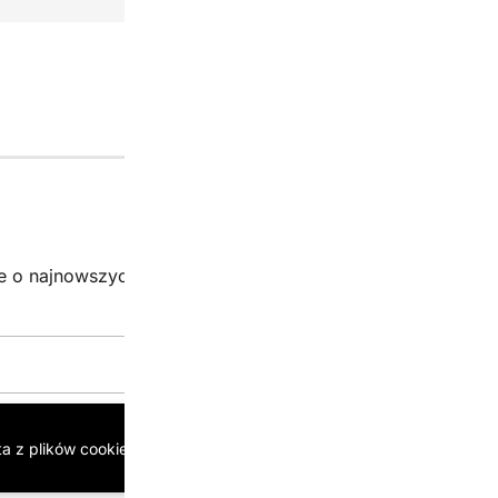
Newsletter
je o najnowszych promocjach i wyjątkowych kodach!
Zgarn
Email:*
ta z plików cookie, aby zapewnić jak najlepsze wrażenia.
Więcej info