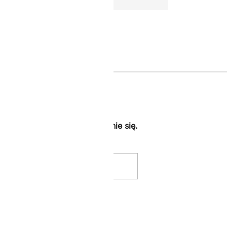
ij -10% dodatkowe za zapisanie się.
.
Akceptuje