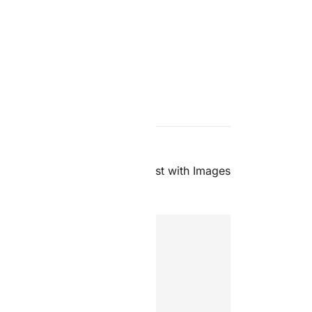
um et malesuada
tum non eros non,
Następny:
Just a cool blog post with Images