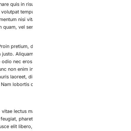
nare quis in risus. Nam sodales justo orci, a bibendum risus 
n volutpat tempus, neque libero viverra lorem, ac tristique o
entum nisi vitae justo adipiscing gravida sit amet et risus
 quam, vel semper mi tempus ac.
Proin pretium, dolor vel venenatis suscipit, dui nunc tincidun
n justo. Aliquam orci velit, facilisis in facilisis non, sceleris
 odio nec eros sodales laoreet. Sed sed odio tellus. In tristi
Nunc non enim in dolor congue pulvinar sed sed nisi. Mauris v
ris laoreet, dictum leo at, tristique mi. Aenean pellentesqu
 Nam lobortis cursus vestibulum. Nulla feugiat mauris felis,
 vitae lectus malesuada aliquam vitae non mi. Suspendisse t
m feugiat, pharetra auctor dui. Suspendisse placerat neque
Fusce elit libero, aliquam quis libero non, consectetur accum