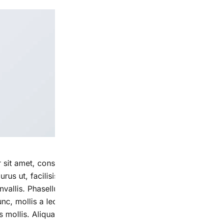
sit amet, consectetur adipiscing elit. In sed vulputate mass
purus ut, facilisis ultrices nibh. Quisque commodo nunc eget 
nvallis. Phasellus egestas nunc eu venenatis vehicula. Phas
unc, mollis a lectus ac, volutpat placerat ante. Vestibulum s
mollis. Aliquam vel lacinia purus, id tristique ipsum. Quisq