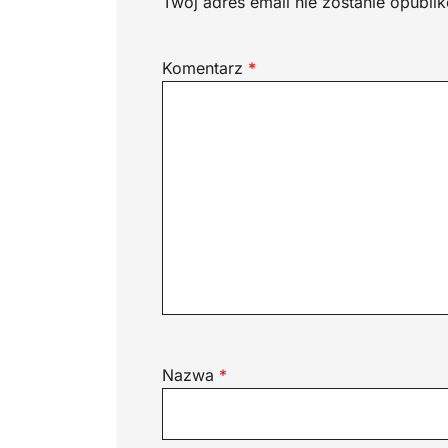
Twój adres email nie zostanie opubli
Komentarz
*
Nazwa
*