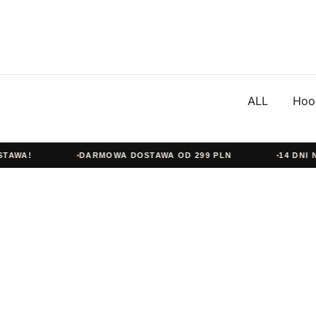
ALL
Hoo
WA!
DARMOWA DOSTAWA OD 299 PLN
14 DNI NA
Przejdź
do
treści