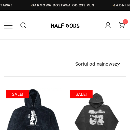
AWA!
DARMOWA DOSTAWA OD 299 PLN
14 DNI N
Przejdź
do
0
treści
Half Gods
SALE!
SALE!