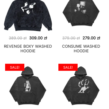
Pierwotna
Aktualna
Pierwotna
Aktu
389.00
zł
309.00
zł
379.00
zł
279.00
zł
cena
cena
cena
cena
REVENGE BOXY WASHED
CONSUME WASHED
wynosiła:
wynosi:
wynosiła:
wyno
HOODIE
HOODIE
389.00 zł.
309.00 zł.
379.00 zł.
279.
SALE!
SALE!