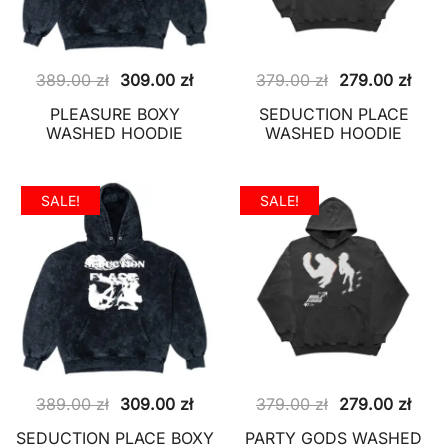
Pierwotna
Aktualna
Pierwotna
Aktu
389.00
zł
309.00
zł
379.00
zł
279.00
zł
cena
cena
cena
cena
PLEASURE BOXY
SEDUCTION PLACE
wynosiła:
wynosi:
wynosiła:
wyno
WASHED HOODIE
WASHED HOODIE
389.00 zł.
309.00 zł.
379.00 zł.
279.
SALE!
SALE!
Pierwotna
Aktualna
Pierwotna
Aktu
389.00
zł
309.00
zł
379.00
zł
279.00
zł
cena
cena
cena
cena
SEDUCTION PLACE BOXY
PARTY GODS WASHED