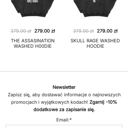
Pierwotna
Aktualna
Pierwotna
Aktu
379.00
zł
279.00
zł
379.00
zł
279.00
zł
cena
cena
cena
cena
THE ASSASINATION
SKULL RAGE WASHED
wynosiła:
wynosi:
wynosiła:
wyno
WASHED H00DIE
HOODIE
379.00 zł.
279.00 zł.
379.00 zł.
279.
Newsletter
Zapisz się, aby dostawać informacje o najnowszych
promocjach i wyjątkowych kodach!
Zgarnij -10%
dodatkowe za zapisanie się.
Email:*