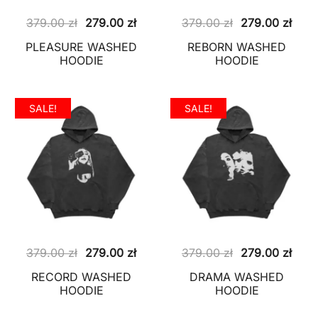
Pierwotna
Aktualna
Pierwotna
Aktu
379.00
zł
279.00
zł
379.00
zł
279.00
zł
cena
cena
cena
cena
PLEASURE WASHED
REBORN WASHED
wynosiła:
wynosi:
wynosiła:
wyno
HOODIE
HOODIE
379.00 zł.
279.00 zł.
379.00 zł.
279.
SALE!
SALE!
Pierwotna
Aktualna
Pierwotna
Aktu
379.00
zł
279.00
zł
379.00
zł
279.00
zł
cena
cena
cena
cena
RECORD WASHED
DRAMA WASHED
wynosiła:
wynosi:
wynosiła:
wyno
HOODIE
HOODIE
379.00 zł.
279.00 zł.
379.00 zł.
279.