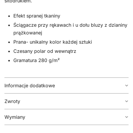
sitodrukiem.
Efekt spranej tkaniny
Ściągacze przy rękawach i u dołu bluzy z dzianiny
prążkowanej
Prana- unikalny kolor każdej sztuki
Czesany polar od wewnątrz
Gramatura 280 g/m²
Informacje dodatkowe
Zwroty
Rozmiar
S, M, L, XL
Wymiany
14 dni na darmowy zwrot.
Wyślij produkt w
oryginalnym foliopaku, bądź eko
Produkt możesz
zwrócić bez podania przyczyny do 14 dni roboczych.
Wymień produkt na inny rozmiar.