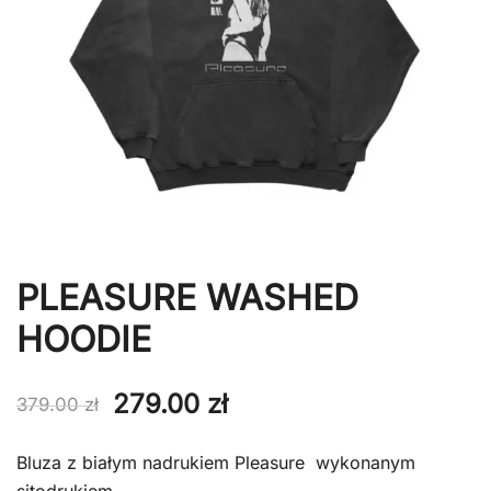
PLEASURE WASHED
HOODIE
Pierwotna
Aktualna
279.00
zł
379.00
zł
cena
cena
Bluza z białym nadrukiem Pleasure wykonanym
wynosiła:
wynosi: