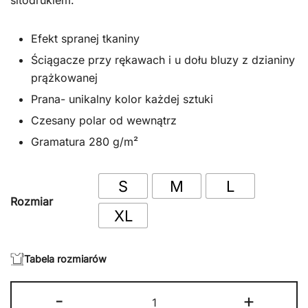
sitodrukiem.
379.00 zł.
279.00 zł.
Efekt spranej tkaniny
Ściągacze przy rękawach i u dołu bluzy z dzianiny
prążkowanej
Prana- unikalny kolor każdej sztuki
Czesany polar od wewnątrz
Gramatura 280 g/m²
S
M
L
Rozmiar
XL
Tabela rozmiarów
ilość
-
+