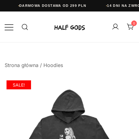
DARMOWA DOSTAWA OD 299 PLN
14 DNI NA ZWRO
Przejdź
do
0
treści
Half Gods
Strona główna
/
Hoodies
SALE!