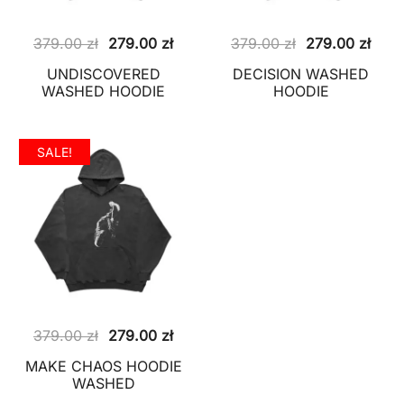
Pierwotna
Aktualna
Pierwotna
Aktu
379.00
zł
279.00
zł
379.00
zł
279.00
zł
cena
cena
cena
cena
UNDISCOVERED
DECISION WASHED
wynosiła:
wynosi:
wynosiła:
wyno
WASHED HOODIE
HOODIE
379.00 zł.
279.00 zł.
379.00 zł.
279.
SALE!
Pierwotna
Aktualna
379.00
zł
279.00
zł
cena
cena
MAKE CHAOS HOODIE
wynosiła:
wynosi:
WASHED