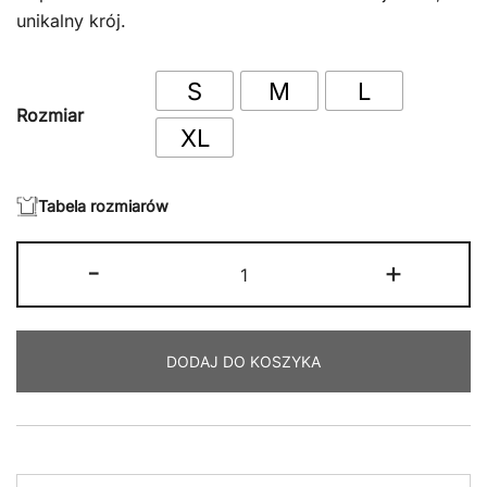
unikalny krój.
389.00 zł.
309.00 zł.
S
M
L
Rozmiar
XL
Tabela rozmiarów
ilość
-
+
DO
LOVE
LTP
DODAJ DO KOSZYKA
X
HALF
GODS
WASHED
BOXY