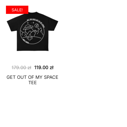
SALE!
Pierwotna
Aktualna
179.00
zł
119.00
zł
cena
cena
GET OUT OF MY SPACE
wynosiła:
wynosi:
TEE
179.00 zł.
119.00 zł.