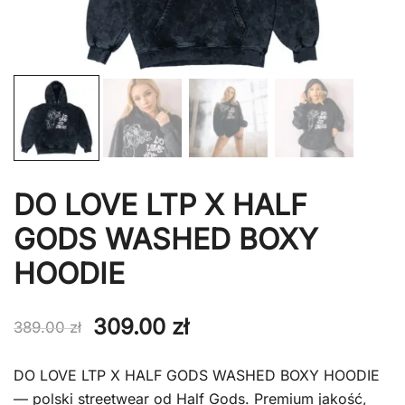
DO LOVE LTP X HALF
GODS WASHED BOXY
HOODIE
Pierwotna
Aktualna
309.00
zł
389.00
zł
cena
cena
DO LOVE LTP X HALF GODS WASHED BOXY HOODIE
wynosiła:
wynosi:
— polski streetwear od Half Gods. Premium jakość,