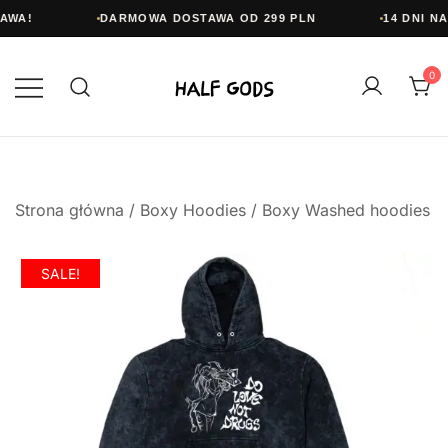
WA!
DARMOWA DOSTAWA OD 299 PLN
14 DNI NA
Przejdź
do
0
treści
Half Gods
Strona główna
/
Boxy Hoodies
/
Boxy Washed hoodies
SALE!